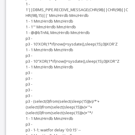
1 -
1'||DBMS_PIPE.RECEIVE_MESSAGE(CHR(98)||CHR(98)||C
HR(98),15)||' MmzHrrdb MmzHrrdb
1 - 1 MmzHrrdb MmzHrrdb
1 - 1'" MmzHrrdb MmzHrrdb
1 - @@bTnNL MmzHrrdb MmzHrrdb
p3 -
p3 - 10'XOR(1*if(now()=sysdate(),sleep(15),0))XOR'Z
1 - 1 MmzHrrdb MmzHrrdb
p3 -
p3 - 10"XOR(1*if(now()=sysdate(),sleep(15),0))XOR"Z
1 - 1 MmzHrrdb MmzHrrdb
p3 -
p3 -
p3 -
p3 -
p3 -
p3 - (select(0)from(select(sleep(15)))v)/*'+
(select(0)from(select(sleep(15)))v)+'"+
(select(0)from(select(sleep(15)))v)+"*/
1 - 1 MmzHrrdb MmzHrrdb
p3 -
p3 - 1-1; waitfor delay '0:0:15' --