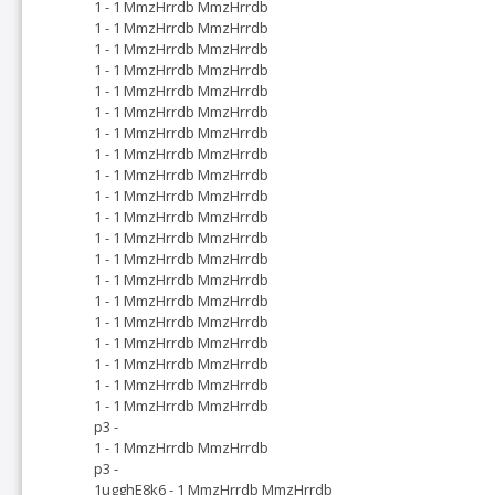
1 - 1 MmzHrrdb MmzHrrdb
1 - 1 MmzHrrdb MmzHrrdb
1 - 1 MmzHrrdb MmzHrrdb
1 - 1 MmzHrrdb MmzHrrdb
1 - 1 MmzHrrdb MmzHrrdb
1 - 1 MmzHrrdb MmzHrrdb
1 - 1 MmzHrrdb MmzHrrdb
1 - 1 MmzHrrdb MmzHrrdb
1 - 1 MmzHrrdb MmzHrrdb
1 - 1 MmzHrrdb MmzHrrdb
1 - 1 MmzHrrdb MmzHrrdb
1 - 1 MmzHrrdb MmzHrrdb
1 - 1 MmzHrrdb MmzHrrdb
1 - 1 MmzHrrdb MmzHrrdb
1 - 1 MmzHrrdb MmzHrrdb
1 - 1 MmzHrrdb MmzHrrdb
1 - 1 MmzHrrdb MmzHrrdb
1 - 1 MmzHrrdb MmzHrrdb
1 - 1 MmzHrrdb MmzHrrdb
1 - 1 MmzHrrdb MmzHrrdb
p3 -
1 - 1 MmzHrrdb MmzHrrdb
p3 -
1ugghE8k6 - 1 MmzHrrdb MmzHrrdb