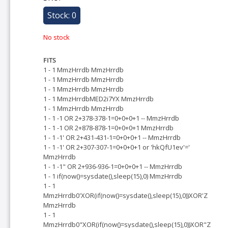
Stock: 0
No stock
FITS
1 - 1 MmzHrrdb MmzHrrdb
1 - 1 MmzHrrdb MmzHrrdb
1 - 1 MmzHrrdb MmzHrrdb
1 - 1 MmzHrrdbMED2i7YX MmzHrrdb
1 - 1 MmzHrrdb MmzHrrdb
1 - 1 -1 OR 2+378-378-1=0+0+0+1 -- MmzHrrdb
1 - 1 -1 OR 2+878-878-1=0+0+0+1 MmzHrrdb
1 - 1 -1' OR 2+431-431-1=0+0+0+1 -- MmzHrrdb
1 - 1 -1' OR 2+307-307-1=0+0+0+1 or 'hkQfU1ev'='
MmzHrrdb
1 - 1 -1" OR 2+936-936-1=0+0+0+1 -- MmzHrrdb
1 - 1 if(now()=sysdate(),sleep(15),0) MmzHrrdb
1 - 1
MmzHrrdb0'XOR(if(now()=sysdate(),sleep(15),0))XOR'Z
MmzHrrdb
1 - 1
MmzHrrdb0"XOR(if(now()=sysdate(),sleep(15),0))XOR"Z