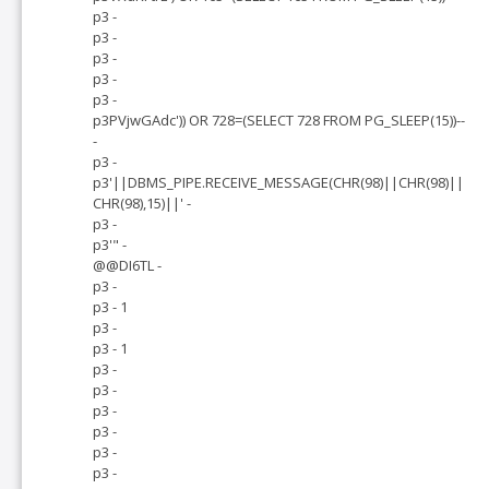
p3 -
p3 -
p3 -
p3 -
p3 -
p3PVjwGAdc')) OR 728=(SELECT 728 FROM PG_SLEEP(15))--
-
p3 -
p3'||DBMS_PIPE.RECEIVE_MESSAGE(CHR(98)||CHR(98)||
CHR(98),15)||' -
p3 -
p3'" -
@@DI6TL -
p3 -
p3 - 1
p3 -
p3 - 1
p3 -
p3 -
p3 -
p3 -
p3 -
p3 -