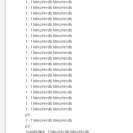
1 - 1 MmzHrrdb MmzHrrdb
1 - 1 MmzHrrdb MmzHrrdb
1 - 1 MmzHrrdb MmzHrrdb
1 - 1 MmzHrrdb MmzHrrdb
1 - 1 MmzHrrdb MmzHrrdb
1 - 1 MmzHrrdb MmzHrrdb
1 - 1 MmzHrrdb MmzHrrdb
1 - 1 MmzHrrdb MmzHrrdb
1 - 1 MmzHrrdb MmzHrrdb
1 - 1 MmzHrrdb MmzHrrdb
1 - 1 MmzHrrdb MmzHrrdb
1 - 1 MmzHrrdb MmzHrrdb
1 - 1 MmzHrrdb MmzHrrdb
1 - 1 MmzHrrdb MmzHrrdb
1 - 1 MmzHrrdb MmzHrrdb
1 - 1 MmzHrrdb MmzHrrdb
1 - 1 MmzHrrdb MmzHrrdb
1 - 1 MmzHrrdb MmzHrrdb
1 - 1 MmzHrrdb MmzHrrdb
1 - 1 MmzHrrdb MmzHrrdb
p3 -
1 - 1 MmzHrrdb MmzHrrdb
p3 -
1ugghE8k6 - 1 MmzHrrdb MmzHrrdb