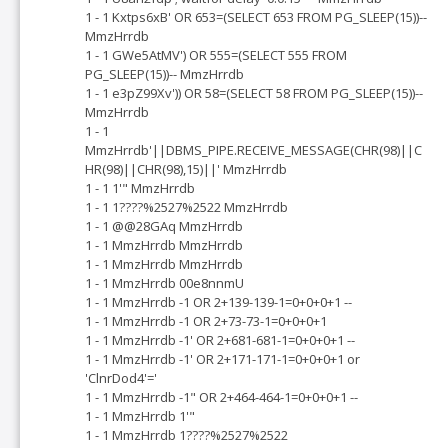
1 - 1 Kxtps6xB' OR 653=(SELECT 653 FROM PG_SLEEP(15))--
MmzHrrdb
1 - 1 GWe5AtMV') OR 555=(SELECT 555 FROM
PG_SLEEP(15))-- MmzHrrdb
1 - 1 e3pZ99Xv')) OR 58=(SELECT 58 FROM PG_SLEEP(15))--
MmzHrrdb
1 - 1
MmzHrrdb'||DBMS_PIPE.RECEIVE_MESSAGE(CHR(98)||C
HR(98)||CHR(98),15)||' MmzHrrdb
1 - 1 1'" MmzHrrdb
1 - 1 1????%2527%2522 MmzHrrdb
1 - 1 @@28GAq MmzHrrdb
1 - 1 MmzHrrdb MmzHrrdb
1 - 1 MmzHrrdb MmzHrrdb
1 - 1 MmzHrrdb 00e8nnmU
1 - 1 MmzHrrdb -1 OR 2+139-139-1=0+0+0+1 --
1 - 1 MmzHrrdb -1 OR 2+73-73-1=0+0+0+1
1 - 1 MmzHrrdb -1' OR 2+681-681-1=0+0+0+1 --
1 - 1 MmzHrrdb -1' OR 2+171-171-1=0+0+0+1 or
'ClnrDod4'='
1 - 1 MmzHrrdb -1" OR 2+464-464-1=0+0+0+1 --
1 - 1 MmzHrrdb 1'"
1 - 1 MmzHrrdb 1????%2527%2522