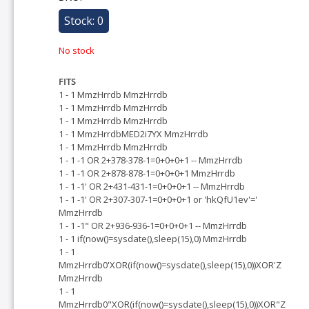
Stock: 0
No stock
FITS
1 - 1 MmzHrrdb MmzHrrdb
1 - 1 MmzHrrdb MmzHrrdb
1 - 1 MmzHrrdb MmzHrrdb
1 - 1 MmzHrrdbMED2i7YX MmzHrrdb
1 - 1 MmzHrrdb MmzHrrdb
1 - 1 -1 OR 2+378-378-1=0+0+0+1 -- MmzHrrdb
1 - 1 -1 OR 2+878-878-1=0+0+0+1 MmzHrrdb
1 - 1 -1' OR 2+431-431-1=0+0+0+1 -- MmzHrrdb
1 - 1 -1' OR 2+307-307-1=0+0+0+1 or 'hkQfU1ev'='
MmzHrrdb
1 - 1 -1" OR 2+936-936-1=0+0+0+1 -- MmzHrrdb
1 - 1 if(now()=sysdate(),sleep(15),0) MmzHrrdb
1 - 1
MmzHrrdb0'XOR(if(now()=sysdate(),sleep(15),0))XOR'Z
MmzHrrdb
1 - 1
MmzHrrdb0"XOR(if(now()=sysdate(),sleep(15),0))XOR"Z